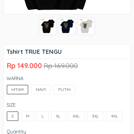
Tshirt TRUE TENGU
Rp 149.000
Rp 169.000
WARNA
HITAM
NAVY
PUTIH
SIZE
S
M
L
XL
XXL
3XL
4XL
Quantity