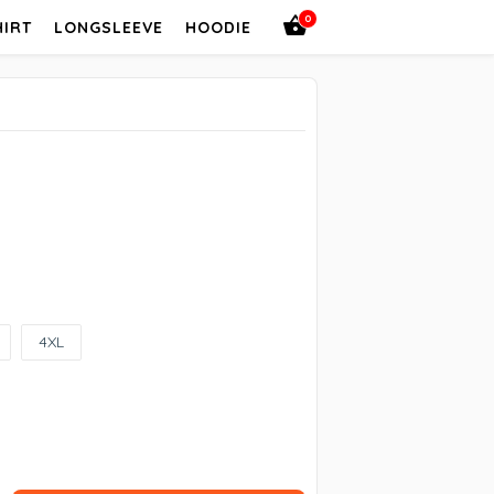
0
HIRT
LONGSLEEVE
HOODIE
4XL