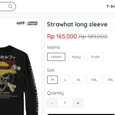
T-S
Strawhat long sleeve
Rp 165.000
Rp 189.000
Warna
Hitam
Navy
Putih
Size
M
L
XL
XXL
3XL
Quantity
-
+